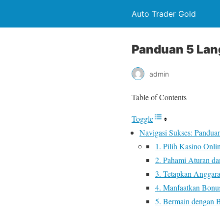
Auto Trader Gold
Panduan 5 Lan
admin
Table of Contents
Toggle
Navigasi Sukses: Panduan
1. Pilih Kasino Onli
2. Pahami Aturan da
3. Tetapkan Anggar
4. Manfaatkan Bonu
5. Bermain dengan B