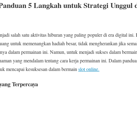
 Panduan 5 Langkah untuk Strategi Unggul
njadi salah satu aktivitas hiburan yang paling populer di era digital ini
luang untuk memenangkan hadiah besar, tidak mengherankan jika semak
ya dalam permainan ini. Namun, untuk menjadi sukses dalam bermain s
ahaman yang mendalam tentang cara kerja permainan ini. Dalam pandua
tuk mencapai kesuksesan dalam bermain
slot online.
 yang Terpercaya