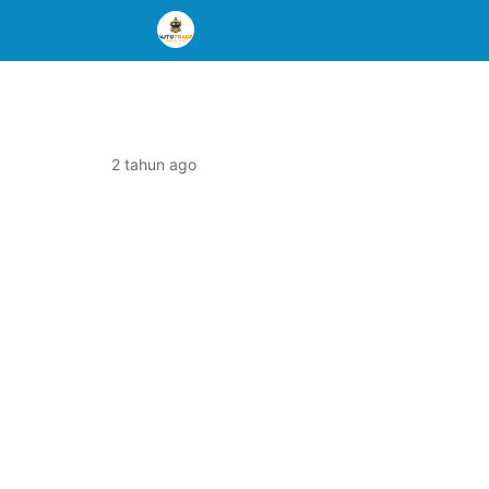
2 tahun ago