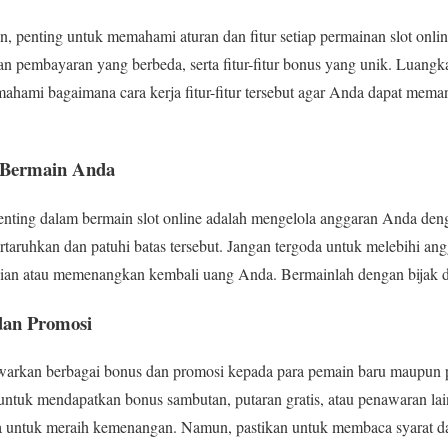
 penting untuk memahami aturan dan fitur setiap permainan slot onlin
dan pembayaran yang berbeda, serta fitur-fitur bonus yang unik. Lua
hami bagaimana cara kerja fitur-fitur tersebut agar Anda dapat mem
 Bermain Anda
penting dalam bermain slot online adalah mengelola anggaran Anda den
taruhkan dan patuhi batas tersebut. Jangan tergoda untuk melebihi a
ian atau memenangkan kembali uang Anda. Bermainlah dengan bijak 
dan Promosi
warkan berbagai bonus dan promosi kepada para pemain baru maupun 
untuk mendapatkan bonus sambutan, putaran gratis, atau penawaran la
 untuk meraih kemenangan. Namun, pastikan untuk membaca syarat d