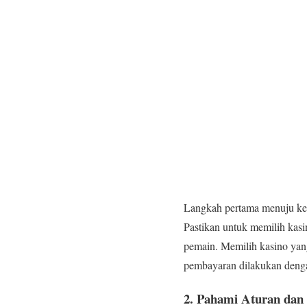
Langkah pertama menuju kes
Pastikan untuk memilih kasin
pemain. Memilih kasino ya
pembayaran dilakukan deng
2. Pahami Aturan dan 