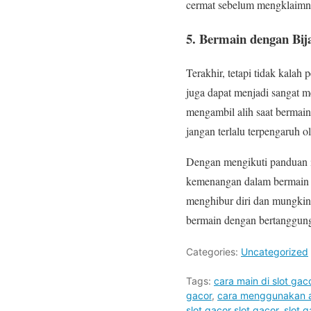
cermat sebelum mengklaimn
5. Bermain dengan Bij
Terakhir, tetapi tidak kalah
juga dapat menjadi sangat 
mengambil alih saat bermain.
jangan terlalu terpengaruh o
Dengan mengikuti panduan i
kemenangan dalam bermain s
menghibur diri dan mungkin
bermain dengan bertanggung
Categories:
Uncategorized
Tags:
cara main di slot gac
gacor
,
cara menggunakan a
slot gacor slot gacor
,
slot 