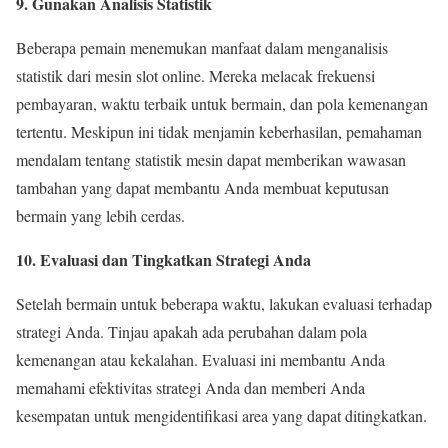
9. Gunakan Analisis Statistik
Beberapa pemain menemukan manfaat dalam menganalisis
statistik dari mesin slot online. Mereka melacak frekuensi
pembayaran, waktu terbaik untuk bermain, dan pola kemenangan
tertentu. Meskipun ini tidak menjamin keberhasilan, pemahaman
mendalam tentang statistik mesin dapat memberikan wawasan
tambahan yang dapat membantu Anda membuat keputusan
bermain yang lebih cerdas.
10. Evaluasi dan Tingkatkan Strategi Anda
Setelah bermain untuk beberapa waktu, lakukan evaluasi terhadap
strategi Anda. Tinjau apakah ada perubahan dalam pola
kemenangan atau kekalahan. Evaluasi ini membantu Anda
memahami efektivitas strategi Anda dan memberi Anda
kesempatan untuk mengidentifikasi area yang dapat ditingkatkan.