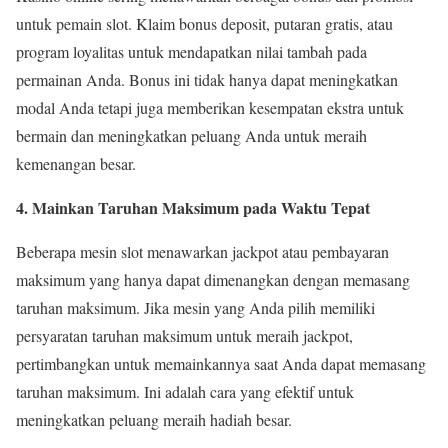
untuk pemain slot. Klaim bonus deposit, putaran gratis, atau
program loyalitas untuk mendapatkan nilai tambah pada
permainan Anda. Bonus ini tidak hanya dapat meningkatkan
modal Anda tetapi juga memberikan kesempatan ekstra untuk
bermain dan meningkatkan peluang Anda untuk meraih
kemenangan besar.
4. Mainkan Taruhan Maksimum pada Waktu Tepat
Beberapa mesin slot menawarkan jackpot atau pembayaran
maksimum yang hanya dapat dimenangkan dengan memasang
taruhan maksimum. Jika mesin yang Anda pilih memiliki
persyaratan taruhan maksimum untuk meraih jackpot,
pertimbangkan untuk memainkannya saat Anda dapat memasang
taruhan maksimum. Ini adalah cara yang efektif untuk
meningkatkan peluang meraih hadiah besar.