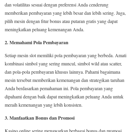
dan volatilitas sesuai dengan preferensi Anda cenderung
memberikan pembayaran yang lebih besar dan lebih sering. Juga,
pilih mesin dengan fitur bonus atau putaran gratis yang dapat
meningkatkan peluang kemenangan Anda.
2. Memahami Pola Pembayaran
Setiap mesin slot memiliki pola pembayaran yang berbeda. Amati
kombinasi simbol yang sering muncul, simbol wild atau scatter,
dan pola-pola pembayaran khusus lainnya. Pahami bagaimana
mesin tersebut memberikan kemenangan dan strategikan taruhan
Anda berdasarkan pemahaman ini. Pola pembayaran yang
dipahami dengan baik dapat meningkatkan peluang Anda untuk
meraih kemenangan yang lebih konsisten.
3. Manfaatkan Bonus dan Promosi
Kasino online sering menawarkan berbagai bonus dan promosi