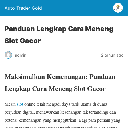
Auto Trader Gold
Panduan Lengkap Cara Meneng
Slot Gacor
admin
2 tahun ago
Maksimalkan Kemenangan: Panduan
Lengkap Cara Meneng Slot Gacor
Mesin
slot
online telah menjadi daya tarik utama di dunia
perjudian digital, menawarkan kesenangan tak tertandingi dan
potensi kemenangan yang menggiurkan. Bagi para pemain yang
ingin mengupas tuntas strategi untuk memenangkan slot online