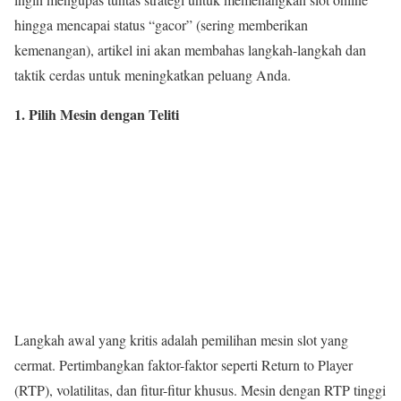
hingga mencapai status “gacor” (sering memberikan
kemenangan), artikel ini akan membahas langkah-langkah dan
taktik cerdas untuk meningkatkan peluang Anda.
1. Pilih Mesin dengan Teliti
Langkah awal yang kritis adalah pemilihan mesin slot yang
cermat. Pertimbangkan faktor-faktor seperti Return to Player
(RTP), volatilitas, dan fitur-fitur khusus. Mesin dengan RTP tinggi