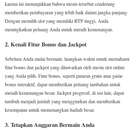
karena ini menunjukkan bahwa mesin tersebut cenderung
memberikan pembayaran yang lebih baik dalam jangka panjang.
Dengan memilih slot yang memiliki RTP tinggi, Anda
meningkatkan peluang Anda untuk meraih kemenangan.
2. Kenali Fitur Bonus dan Jackpot
Sebelum Anda mulai bermain, luangkan waktu untuk memahami
fitur bonus dan jackpot yang ditawarkan oleh mesin slot online
yang Anda pilih. Fitur bonus, seperti putaran gratis atau game
bonus interaktif, dapat memberikan peluang tambahan untuk
meraih kemenangan besar. Jackpot progresif, di sisi lain, dapat
tumbuh menjadi jumlah yang menggiurkan dan memberikan
kesempatan untuk memenangkan hadiah besar.
3. Tetapkan Anggaran Bermain Anda