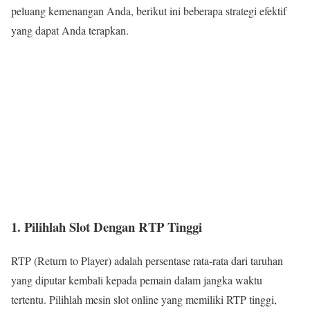
peluang kemenangan Anda, berikut ini beberapa strategi efektif
yang dapat Anda terapkan.
1. Pilihlah Slot Dengan RTP Tinggi
RTP (Return to Player) adalah persentase rata-rata dari taruhan
yang diputar kembali kepada pemain dalam jangka waktu
tertentu. Pilihlah mesin slot online yang memiliki RTP tinggi,