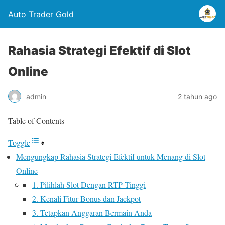
Auto Trader Gold
Rahasia Strategi Efektif di Slot
Online
admin
2 tahun ago
Table of Contents
Toggle
Mengungkap Rahasia Strategi Efektif untuk Menang di Slot
Online
1. Pilihlah Slot Dengan RTP Tinggi
2. Kenali Fitur Bonus dan Jackpot
3. Tetapkan Anggaran Bermain Anda