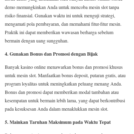
demo memungkinkan Anda untuk mencoba mesin slot tanpa
risiko finansial. Gunakan waktu ini untuk menguji strategi,
mengamati pola pembayaran, dan memahami fitur-fitur mesin.
Praktik ini dapat memberikan wawasan berharga sebelum
bermain dengan uang sungguhan.
4. Gunakan Bonus dan Promosi dengan Bijak
Banyak kasino online menawarkan bonus dan promosi khusus
untuk mesin slot. Manfaatkan bonus deposit, putaran gratis, atau
program loyalitas untuk meningkatkan peluang menang Anda.
Bonus dan promosi dapat memberikan modal tambahan atau
kesempatan untuk bermain lebih lama, yang dapat berkontribusi
pada kesuksesan Anda dalam menaklukkan mesin slot.
5. Mainkan Taruhan Maksimum pada Waktu Tepat