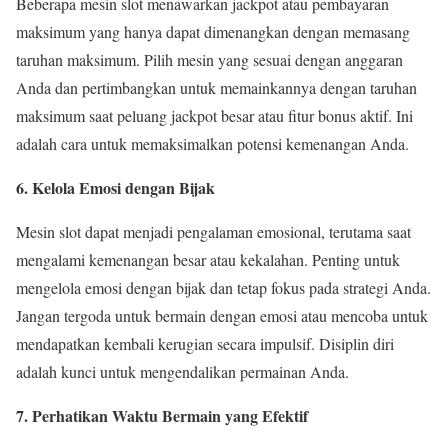
Beberapa mesin slot menawarkan jackpot atau pembayaran
maksimum yang hanya dapat dimenangkan dengan memasang
taruhan maksimum. Pilih mesin yang sesuai dengan anggaran
Anda dan pertimbangkan untuk memainkannya dengan taruhan
maksimum saat peluang jackpot besar atau fitur bonus aktif. Ini
adalah cara untuk memaksimalkan potensi kemenangan Anda.
6. Kelola Emosi dengan Bijak
Mesin slot dapat menjadi pengalaman emosional, terutama saat
mengalami kemenangan besar atau kekalahan. Penting untuk
mengelola emosi dengan bijak dan tetap fokus pada strategi Anda.
Jangan tergoda untuk bermain dengan emosi atau mencoba untuk
mendapatkan kembali kerugian secara impulsif. Disiplin diri
adalah kunci untuk mengendalikan permainan Anda.
7. Perhatikan Waktu Bermain yang Efektif