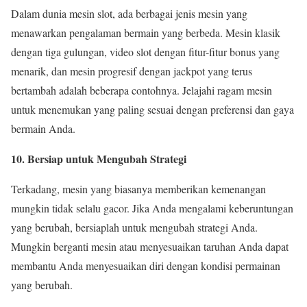
Dalam dunia mesin slot, ada berbagai jenis mesin yang
menawarkan pengalaman bermain yang berbeda. Mesin klasik
dengan tiga gulungan, video slot dengan fitur-fitur bonus yang
menarik, dan mesin progresif dengan jackpot yang terus
bertambah adalah beberapa contohnya. Jelajahi ragam mesin
untuk menemukan yang paling sesuai dengan preferensi dan gaya
bermain Anda.
10. Bersiap untuk Mengubah Strategi
Terkadang, mesin yang biasanya memberikan kemenangan
mungkin tidak selalu gacor. Jika Anda mengalami keberuntungan
yang berubah, bersiaplah untuk mengubah strategi Anda.
Mungkin berganti mesin atau menyesuaikan taruhan Anda dapat
membantu Anda menyesuaikan diri dengan kondisi permainan
yang berubah.