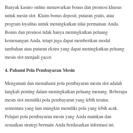
Banyak kasino online menawarkan bonus dan promosi khusus
untuk mesin slot. Klaim bonus deposit, putaran gratis, atau
program loyalitas untuk meningkatkan nilai permainan Anda.
Bonus dan promosi tidak hanya meningkatkan peluang
kemenangan Anda, tetapi juga dapat memberikan modal
tambahan atau putaran ekstra yang dapat meningkatkan peluang
mesin slot menjadi gacor.
4. Pahami Pola Pembayaran Mesin
Mengamati dan memahami pola pembayaran mesin slot adalah
langkah penting dalam meningkatkan peluang menang. Beberapa
mesin slot memiliki pola pembayaran yang lebih teratur,
sementara yang lain mungkin memiliki pola yang lebih acak.
Pelajari pola pembayaran mesin yang Anda mainkan dan
sesuaikan strategi bermain Anda berdasarkan informasi ini.