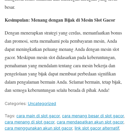
besar.
Kesimpulan: Menang dengan Bijak di Mesin Slot Gacor
Dengan menerapkan strategi yang cerdas, memanfaatkan bonus
dan promosi, serta memahami pola pembayaran mesin, Anda
dapat meningkatkan peluang menang Anda dengan mesin slot
gacor. Meskipun mesin slot didasarkan pada keberuntungan,
pemahaman yang mendalam tentang cara mesin bekerja dan
pengelolaan yang bijak dapat membuat perbedaan signifikan
dalam pengalaman bermain Anda. Selamat bermain, tetap bijak,
dan semoga keberuntungan selalu berada di pihak Anda!
Categories:
Uncategorized
Tags:
cara main di slot gacor
,
cara menang besar di slot gacor
,
cara menang di slot gacor
,
cara mendapatkan akun slot gacor
,
cara menggunakan akun slot gacor
,
link slot gacor alternatif
,