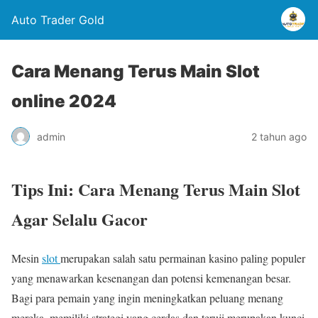
Auto Trader Gold
Cara Menang Terus Main Slot
online 2024
admin
2 tahun ago
Tips Ini: Cara Menang Terus Main Slot
Agar Selalu Gacor
Mesin
slot
merupakan salah satu permainan kasino paling populer
yang menawarkan kesenangan dan potensi kemenangan besar.
Bagi para pemain yang ingin meningkatkan peluang menang
mereka, memiliki strategi yang cerdas dan teruji merupakan kunci