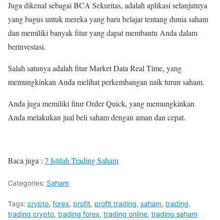
Juga dikenal sebagai BCA Sekuritas, adalah aplikasi selanjutnya
yang bagus untuk mereka yang baru belajar tentang dunia saham
dan memiliki banyak fitur yang dapat membantu Anda dalam
berinvestasi.
Salah satunya adalah fitur Market Data Real Time, yang
memungkinkan Anda melihat perkembangan naik turun saham.
Anda juga memiliki fitur Order Quick, yang memungkinkan
Anda melakukan jual beli saham dengan aman dan cepat.
Baca juga :
7 Istilah Trading Saham
Categories:
Saham
Tags:
crypto
,
forex
,
profit
,
profit trading
,
saham
,
trading
,
trading crypto
,
trading forex
,
trading online
,
trading saham