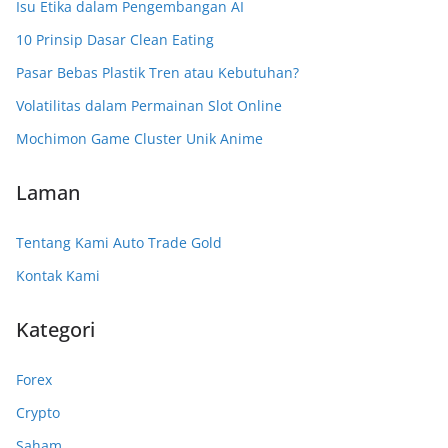
Isu Etika dalam Pengembangan AI
10 Prinsip Dasar Clean Eating
Pasar Bebas Plastik Tren atau Kebutuhan?
Volatilitas dalam Permainan Slot Online
Mochimon Game Cluster Unik Anime
Laman
Tentang Kami Auto Trade Gold
Kontak Kami
Kategori
Forex
Crypto
Saham