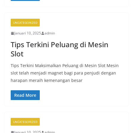
UNCATEGORIZED
Januari 10, 2025
admin
Tips Terkini Peluang di Mesin
Slot
Tips Terkini Maksimalkan Peluang di Mesin Slot Mesin
slot telah menjadi magnet bagi para penjudi dengan
harapan meraih kemenangan besar
Read More
UNCATEGORIZED
Januari 10, 2025
admin