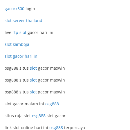
gacorx500
login
slot server thailand
live
rtp slot
gacor hari ini
slot kamboja
slot gacor hari ini
osg888 situs
slot
gacor maxwin
osg888 situs
slot
gacor maxwin
osg888 situs
slot
gacor maxwin
slot gacor malam ini
osg888
situs raja slot
osg888
slot gacor
link slot online hari ini
osg888
terpercaya