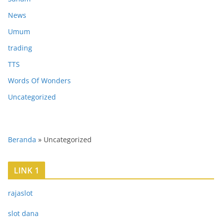
News
Umum
trading
TTS
Words Of Wonders
Uncategorized
Beranda
»
Uncategorized
LINK 1
rajaslot
slot dana