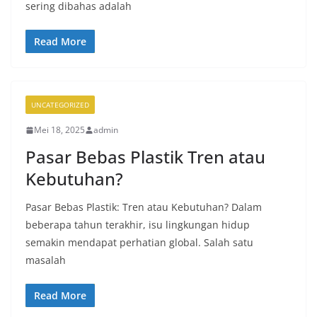
sering dibahas adalah
Read More
UNCATEGORIZED
Mei 18, 2025
admin
Pasar Bebas Plastik Tren atau
Kebutuhan?
Pasar Bebas Plastik: Tren atau Kebutuhan? Dalam
beberapa tahun terakhir, isu lingkungan hidup
semakin mendapat perhatian global. Salah satu
masalah
Read More