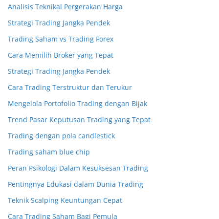
Analisis Teknikal Pergerakan Harga
Strategi Trading Jangka Pendek
Trading Saham vs Trading Forex
Cara Memilih Broker yang Tepat
Strategi Trading Jangka Pendek
Cara Trading Terstruktur dan Terukur
Mengelola Portofolio Trading dengan Bijak
Trend Pasar Keputusan Trading yang Tepat
Trading dengan pola candlestick
Trading saham blue chip
Peran Psikologi Dalam Kesuksesan Trading
Pentingnya Edukasi dalam Dunia Trading
Teknik Scalping Keuntungan Cepat
Cara Trading Saham Bagi Pemula