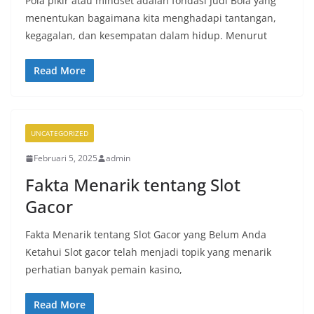
Pola pikir atau mindset adalah fondasi Judi Bola yang
menentukan bagaimana kita menghadapi tantangan,
kegagalan, dan kesempatan dalam hidup. Menurut
Read More
UNCATEGORIZED
Februari 5, 2025
admin
Fakta Menarik tentang Slot
Gacor
Fakta Menarik tentang Slot Gacor yang Belum Anda
Ketahui Slot gacor telah menjadi topik yang menarik
perhatian banyak pemain kasino,
Read More