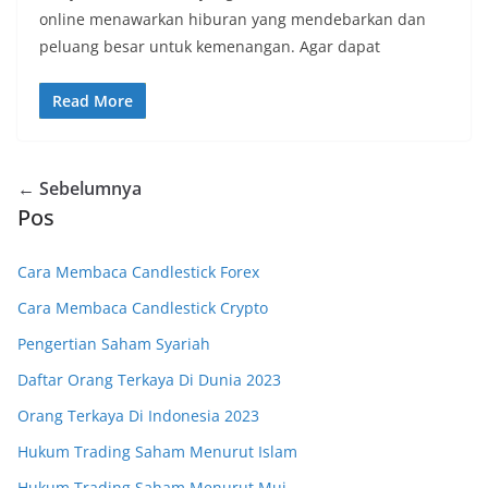
online menawarkan hiburan yang mendebarkan dan
peluang besar untuk kemenangan. Agar dapat
Read More
← Sebelumnya
Pos
Cara Membaca Candlestick Forex
Cara Membaca Candlestick Crypto
Pengertian Saham Syariah
Daftar Orang Terkaya Di Dunia 2023
Orang Terkaya Di Indonesia 2023
Hukum Trading Saham Menurut Islam
Hukum Trading Saham Menurut Mui