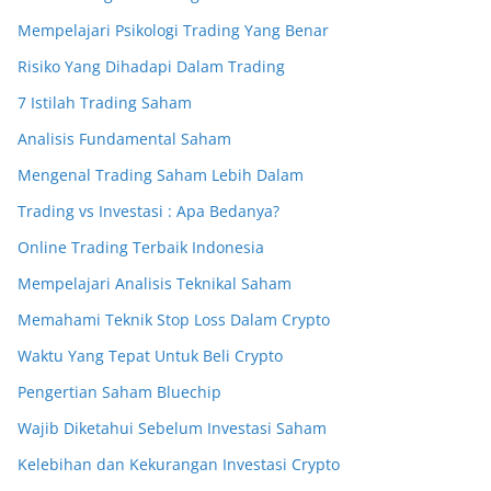
Mempelajari Psikologi Trading Yang Benar
Risiko Yang Dihadapi Dalam Trading
7 Istilah Trading Saham
Analisis Fundamental Saham
Mengenal Trading Saham Lebih Dalam
Trading vs Investasi : Apa Bedanya?
Online Trading Terbaik Indonesia
Mempelajari Analisis Teknikal Saham
Memahami Teknik Stop Loss Dalam Crypto
Waktu Yang Tepat Untuk Beli Crypto
Pengertian Saham Bluechip
Wajib Diketahui Sebelum Investasi Saham
Kelebihan dan Kekurangan Investasi Crypto