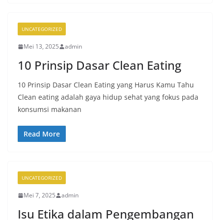
UNCATEGORIZED
Mei 13, 2025
admin
10 Prinsip Dasar Clean Eating
10 Prinsip Dasar Clean Eating yang Harus Kamu Tahu
Clean eating adalah gaya hidup sehat yang fokus pada
konsumsi makanan
Read More
UNCATEGORIZED
Mei 7, 2025
admin
Isu Etika dalam Pengembangan