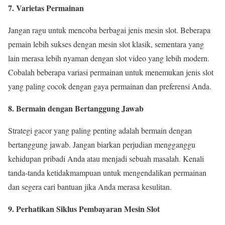
7. Varietas Permainan
Jangan ragu untuk mencoba berbagai jenis mesin slot. Beberapa
pemain lebih sukses dengan mesin slot klasik, sementara yang
lain merasa lebih nyaman dengan slot video yang lebih modern.
Cobalah beberapa variasi permainan untuk menemukan jenis slot
yang paling cocok dengan gaya permainan dan preferensi Anda.
8. Bermain dengan Bertanggung Jawab
Strategi gacor yang paling penting adalah bermain dengan
bertanggung jawab. Jangan biarkan perjudian mengganggu
kehidupan pribadi Anda atau menjadi sebuah masalah. Kenali
tanda-tanda ketidakmampuan untuk mengendalikan permainan
dan segera cari bantuan jika Anda merasa kesulitan.
9. Perhatikan Siklus Pembayaran Mesin Slot