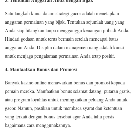
Satu langkah kunci dalam strategi gacor adalah menetapkan
anggaran permainan yang bijak. Tentukan sejumlah uang yang
Anda siap hilangkan tanpa mengganggu keuangan pribadi Anda.
Hindari godaan untuk terus bermain setelah mencapai batas
anggaran Anda. Disiplin dalam manajemen uang adalah kunci
untuk menjaga pengalaman permainan Anda tetap positif.
4. Manfaatkan Bonus dan Promosi
Banyak kasino online menawarkan bonus dan promosi kepada
pemain mereka. Manfaatkan bonus selamat datang, putaran gratis,
atau program loyalitas untuk meningkatkan peluang Anda untuk
gacor. Namun, pastikan untuk membaca syarat dan ketentuan
yang terkait dengan bonus tersebut agar Anda tahu persis
bagaimana cara menggunakannya.