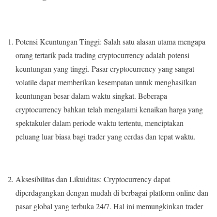
Potensi Keuntungan Tinggi: Salah satu alasan utama mengapa
orang tertarik pada trading cryptocurrency adalah potensi
keuntungan yang tinggi. Pasar cryptocurrency yang sangat
volatile dapat memberikan kesempatan untuk menghasilkan
keuntungan besar dalam waktu singkat. Beberapa
cryptocurrency bahkan telah mengalami kenaikan harga yang
spektakuler dalam periode waktu tertentu, menciptakan
peluang luar biasa bagi trader yang cerdas dan tepat waktu.
Aksesibilitas dan Likuiditas: Cryptocurrency dapat
diperdagangkan dengan mudah di berbagai platform online dan
pasar global yang terbuka 24/7. Hal ini memungkinkan trader