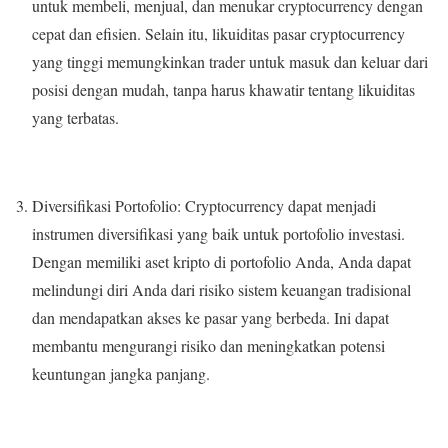
untuk membeli, menjual, dan menukar cryptocurrency dengan
cepat dan efisien. Selain itu, likuiditas pasar cryptocurrency
yang tinggi memungkinkan trader untuk masuk dan keluar dari
posisi dengan mudah, tanpa harus khawatir tentang likuiditas
yang terbatas.
Diversifikasi Portofolio: Cryptocurrency dapat menjadi
instrumen diversifikasi yang baik untuk portofolio investasi.
Dengan memiliki aset kripto di portofolio Anda, Anda dapat
melindungi diri Anda dari risiko sistem keuangan tradisional
dan mendapatkan akses ke pasar yang berbeda. Ini dapat
membantu mengurangi risiko dan meningkatkan potensi
keuntungan jangka panjang.