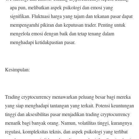
apa pun, melibatkan aspek psikologi dan emosi yang
signifikan. Fluktuasi harga
yang tajam dan tekanan pasar dapat
mempengaruhi pikiran dan keputusan trader. Penting untuk
mengelola emosi dengan baik dan tetap tenang dalam
menghadapi ketidakpastian pasar.
Kesimpulan:
Trading cryptocurrency menawarkan peluang besar bagi mereka
yang siap menghadapi tantangan yang terkait. Potensi keuntungan
tinggi dan aksesibilitas pasar menjadikan trading cryptocurrency
menarik bagi banyak orang. Namun, volatilitas tinggi, kurangnya
regulasi, kompleksitas teknis, dan aspek psikologi yang terlibat