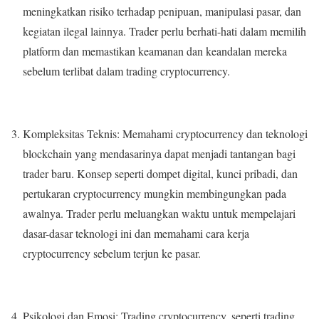
meningkatkan risiko terhadap penipuan, manipulasi pasar, dan
kegiatan ilegal lainnya. Trader perlu berhati-hati dalam memilih
platform dan memastikan keamanan dan keandalan mereka
sebelum terlibat dalam trading cryptocurrency.
Kompleksitas Teknis: Memahami cryptocurrency dan teknologi
blockchain yang mendasarinya dapat menjadi tantangan bagi
trader baru. Konsep seperti dompet digital, kunci pribadi, dan
pertukaran cryptocurrency mungkin membingungkan pada
awalnya. Trader perlu meluangkan waktu untuk mempelajari
dasar-dasar teknologi ini dan memahami cara kerja
cryptocurrency sebelum terjun ke pasar.
Psikologi dan Emosi: Trading cryptocurrency, seperti trading