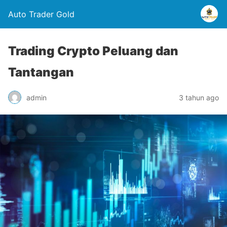
Auto Trader Gold
Trading Crypto Peluang dan
Tantangan
admin
3 tahun ago