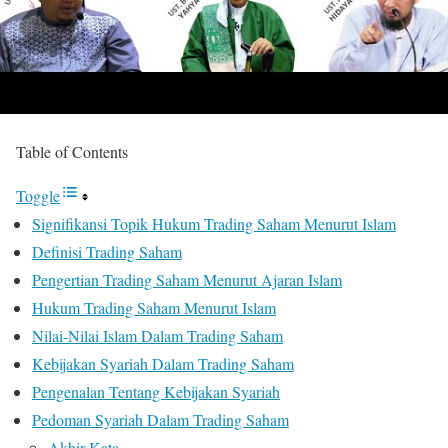
Table of Contents
Toggle
Signifikansi Topik Hukum Trading Saham Menurut Islam
Definisi Trading Saham
Pengertian Trading Saham Menurut Ajaran Islam
Hukum Trading Saham Menurut Islam
Nilai-Nilai Islam Dalam Trading Saham
Kebijakan Syariah Dalam Trading Saham
Pengenalan Tentang Kebijakan Syariah
Pedoman Syariah Dalam Trading Saham
Akhir Kata