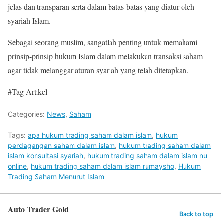
jelas dan transparan serta dalam batas-batas yang diatur oleh
syariah Islam.
Sebagai seorang muslim, sangatlah penting untuk memahami
prinsip-prinsip hukum Islam dalam melakukan transaksi saham
agar tidak melanggar aturan syariah yang telah ditetapkan.
#Tag Artikel
Categories:
News
,
Saham
Tags:
apa hukum trading saham dalam islam
,
hukum
perdagangan saham dalam islam
,
hukum trading saham dalam
islam konsultasi syariah
,
hukum trading saham dalam islam nu
online
,
hukum trading saham dalam islam rumaysho
,
Hukum
Trading Saham Menurut Islam
Auto Trader Gold
Back to top