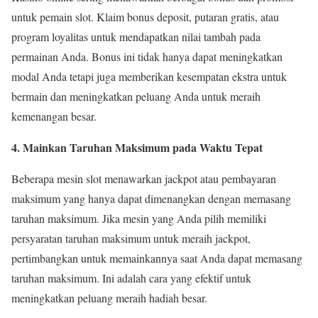
untuk pemain slot. Klaim bonus deposit, putaran gratis, atau
program loyalitas untuk mendapatkan nilai tambah pada
permainan Anda. Bonus ini tidak hanya dapat meningkatkan
modal Anda tetapi juga memberikan kesempatan ekstra untuk
bermain dan meningkatkan peluang Anda untuk meraih
kemenangan besar.
4. Mainkan Taruhan Maksimum pada Waktu Tepat
Beberapa mesin slot menawarkan jackpot atau pembayaran
maksimum yang hanya dapat dimenangkan dengan memasang
taruhan maksimum. Jika mesin yang Anda pilih memiliki
persyaratan taruhan maksimum untuk meraih jackpot,
pertimbangkan untuk memainkannya saat Anda dapat memasang
taruhan maksimum. Ini adalah cara yang efektif untuk
meningkatkan peluang meraih hadiah besar.