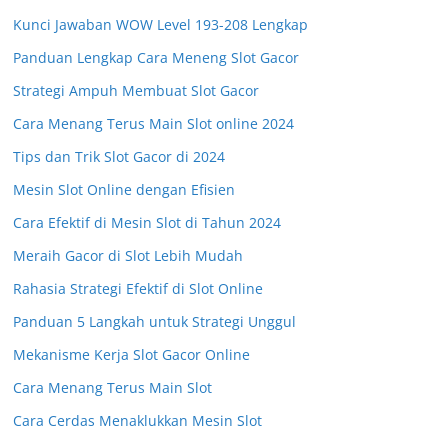
Kunci Jawaban WOW Level 193-208 Lengkap
Panduan Lengkap Cara Meneng Slot Gacor
Strategi Ampuh Membuat Slot Gacor
Cara Menang Terus Main Slot online 2024
Tips dan Trik Slot Gacor di 2024
Mesin Slot Online dengan Efisien
Cara Efektif di Mesin Slot di Tahun 2024
Meraih Gacor di Slot Lebih Mudah
Rahasia Strategi Efektif di Slot Online
Panduan 5 Langkah untuk Strategi Unggul
Mekanisme Kerja Slot Gacor Online
Cara Menang Terus Main Slot
Cara Cerdas Menaklukkan Mesin Slot