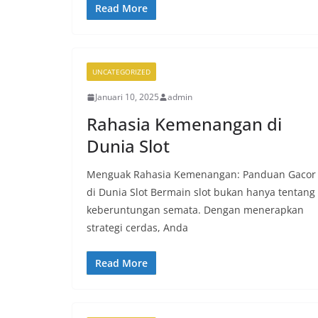
Read More
UNCATEGORIZED
Januari 10, 2025
admin
Rahasia Kemenangan di
Dunia Slot
Menguak Rahasia Kemenangan: Panduan Gacor
di Dunia Slot Bermain slot bukan hanya tentang
keberuntungan semata. Dengan menerapkan
strategi cerdas, Anda
Read More