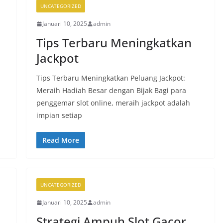
UNCATEGORIZED
Januari 10, 2025
admin
Tips Terbaru Meningkatkan
Jackpot
Tips Terbaru Meningkatkan Peluang Jackpot:
Meraih Hadiah Besar dengan Bijak Bagi para
penggemar slot online, meraih jackpot adalah
impian setiap
Read More
UNCATEGORIZED
Januari 10, 2025
admin
Strategi Ampuh Slot Gacor