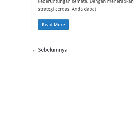
keberuntungan semata. Dengan menerapkan
strategi cerdas, Anda dapat
Read More
← Sebelumnya