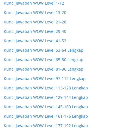
Kunci Jawaban WOW Level 1-12
Kunci Jawaban WOW Level 13-20
Kunci Jawaban WOW Level 21-28
Kunci Jawaban WOW Level 29-40
Kunci Jawaban WOW Level 41-52
Kunci Jawaban WOW Level 53-64 Lengkap
Kunci Jawaban WOW Level 65-80 Lengkap
Kunci Jawaban WOW Level 81-96 Lengkap
Kunci Jawaban WOW Level 97-112 Lengkap
Kunci Jawaban WOW Level 113-128 Lengkap
Kunci Jawaban WOW Level 129-144 Lengkap
Kunci Jawaban WOW Level 145-160 Lengkap
Kunci Jawaban WOW Level 161-176 Lengkap
Kunci Jawaban WOW Level 177-192 Lengkap