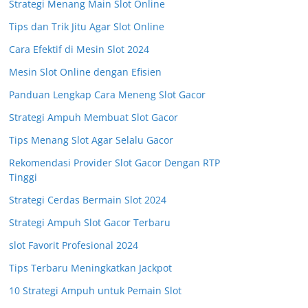
Strategi Menang Main Slot Online
Tips dan Trik Jitu Agar Slot Online
Cara Efektif di Mesin Slot 2024
Mesin Slot Online dengan Efisien
Panduan Lengkap Cara Meneng Slot Gacor
Strategi Ampuh Membuat Slot Gacor
Tips Menang Slot Agar Selalu Gacor
Rekomendasi Provider Slot Gacor Dengan RTP
Tinggi
Strategi Cerdas Bermain Slot 2024
Strategi Ampuh Slot Gacor Terbaru
slot Favorit Profesional 2024
Tips Terbaru Meningkatkan Jackpot
10 Strategi Ampuh untuk Pemain Slot