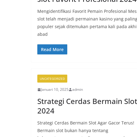
Mengidentifikasi Favorit Pemain Profesional Mes
slot telah menjadi permainan kasino yang palin
populer sejak ditemukan pertama kali pada akhi
abad
Read More
UNCATEGORIZED
Januari 10, 2025
admin
Strategi Cerdas Bermain Slo
2024
Strategi Cerdas Bermain Slot Agar Gacor Terus!
Bermain slot bukan hanya tentang