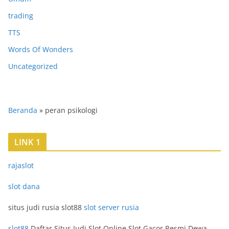
trading
TTS
Words Of Wonders
Uncategorized
Beranda
»
peran psikologi
LINK 1
rajaslot
slot dana
situs judi rusia slot88
slot server rusia
slot88
Daftar Situs Judi Slot Online Slot Gacor Resmi Dewa