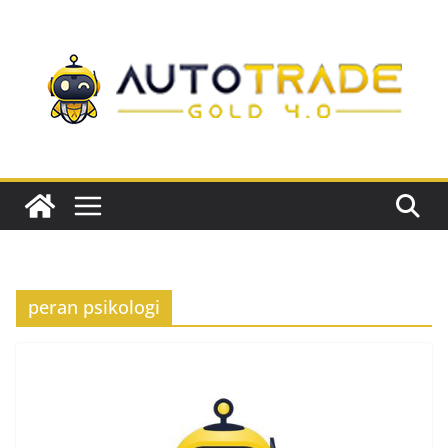
Skip
to
content
peran psikologi