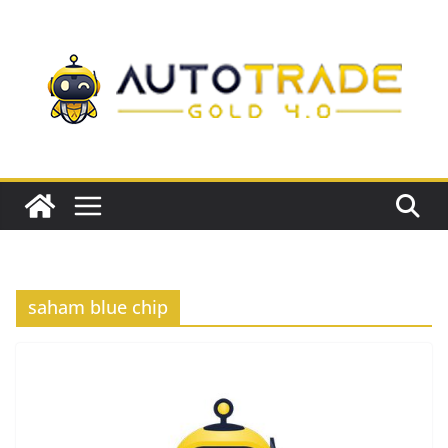
Skip
to
content
saham blue chip