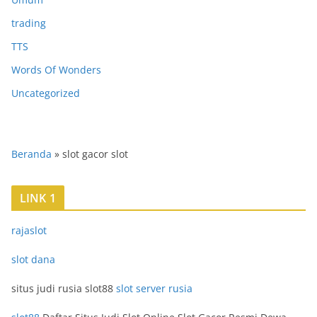
trading
TTS
Words Of Wonders
Uncategorized
Beranda
»
slot gacor slot
LINK 1
rajaslot
slot dana
situs judi rusia slot88
slot server rusia