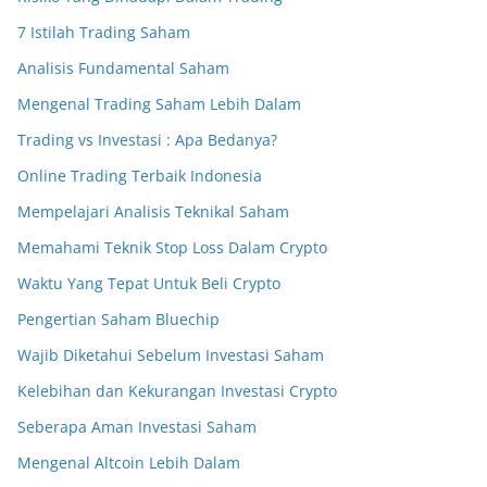
7 Istilah Trading Saham
Analisis Fundamental Saham
Mengenal Trading Saham Lebih Dalam
Trading vs Investasi : Apa Bedanya?
Online Trading Terbaik Indonesia
Mempelajari Analisis Teknikal Saham
Memahami Teknik Stop Loss Dalam Crypto
Waktu Yang Tepat Untuk Beli Crypto
Pengertian Saham Bluechip
Wajib Diketahui Sebelum Investasi Saham
Kelebihan dan Kekurangan Investasi Crypto
Seberapa Aman Investasi Saham
Mengenal Altcoin Lebih Dalam