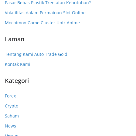
Pasar Bebas Plastik Tren atau Kebutuhan?
Volatilitas dalam Permainan Slot Online
Mochimon Game Cluster Unik Anime
Laman
Tentang Kami Auto Trade Gold
Kontak Kami
Kategori
Forex
Crypto
Saham
News
Umum