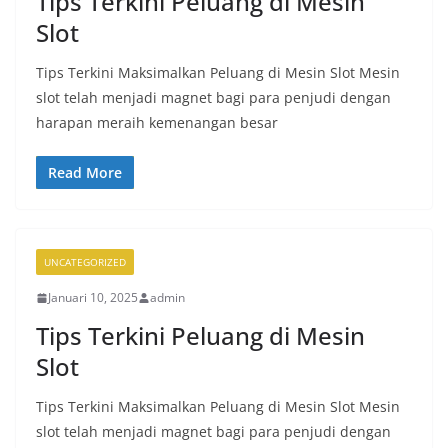
Tips Terkini Peluang di Mesin
Slot
Tips Terkini Maksimalkan Peluang di Mesin Slot Mesin
slot telah menjadi magnet bagi para penjudi dengan
harapan meraih kemenangan besar
Read More
UNCATEGORIZED
Januari 10, 2025
admin
Tips Terkini Peluang di Mesin
Slot
Tips Terkini Maksimalkan Peluang di Mesin Slot Mesin
slot telah menjadi magnet bagi para penjudi dengan