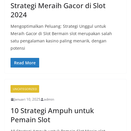
Strategi Meraih Gacor di Slot
2024
Mengoptimalkan Peluang: Strategi Unggul untuk
Meraih Gacor di Slot Bermain slot merupakan salah
satu pengalaman kasino paling menarik, dengan
potensi
Read More
UNCATEGORIZED
Januari 10, 2025
admin
10 Strategi Ampuh untuk
Pemain Slot