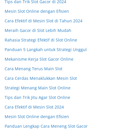
Tips dan Trik Slot Gacor di 2024
Mesin Slot Online dengan Efisien
Cara Efektif di Mesin Slot di Tahun 2024
Meraih Gacor di Slot Lebih Mudah
Rahasia Strategi Efektif di Slot Online
Panduan 5 Langkah untuk Strategi Unggul
Mekanisme Kerja Slot Gacor Online
Cara Menang Terus Main Slot
Cara Cerdas Menaklukkan Mesin Slot
Strategi Menang Main Slot Online
Tips dan Trik Jitu Agar Slot Online
Cara Efektif di Mesin Slot 2024
Mesin Slot Online dengan Efisien
Panduan Lengkap Cara Meneng Slot Gacor