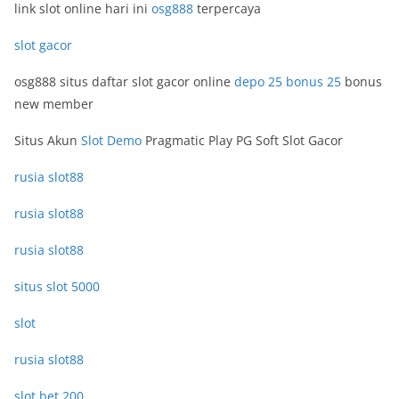
link slot online hari ini
osg888
terpercaya
slot gacor
osg888 situs daftar slot gacor online
depo 25 bonus 25
bonus
new member
Situs Akun
Slot Demo
Pragmatic Play PG Soft Slot Gacor
rusia slot88
rusia slot88
rusia slot88
situs slot 5000
slot
rusia slot88
slot bet 200