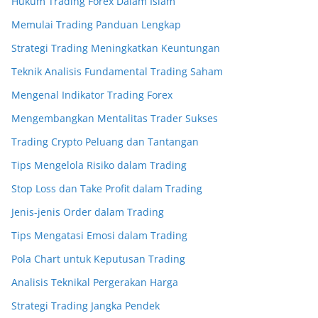
Hukum Trading Forex Dalam Islam
Memulai Trading Panduan Lengkap
Strategi Trading Meningkatkan Keuntungan
Teknik Analisis Fundamental Trading Saham
Mengenal Indikator Trading Forex
Mengembangkan Mentalitas Trader Sukses
Trading Crypto Peluang dan Tantangan
Tips Mengelola Risiko dalam Trading
Stop Loss dan Take Profit dalam Trading
Jenis-jenis Order dalam Trading
Tips Mengatasi Emosi dalam Trading
Pola Chart untuk Keputusan Trading
Analisis Teknikal Pergerakan Harga
Strategi Trading Jangka Pendek