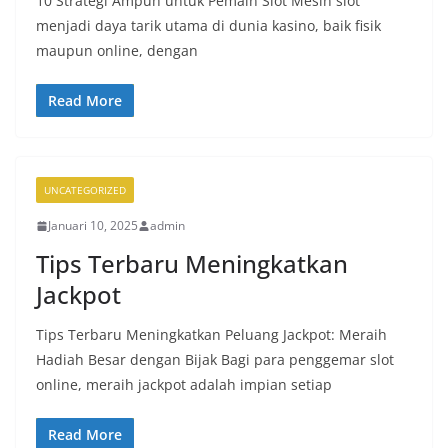
10 Strategi Ampuh untuk Pemain Slot Mesin slot
menjadi daya tarik utama di dunia kasino, baik fisik
maupun online, dengan
Read More
UNCATEGORIZED
Januari 10, 2025
admin
Tips Terbaru Meningkatkan
Jackpot
Tips Terbaru Meningkatkan Peluang Jackpot: Meraih
Hadiah Besar dengan Bijak Bagi para penggemar slot
online, meraih jackpot adalah impian setiap
Read More