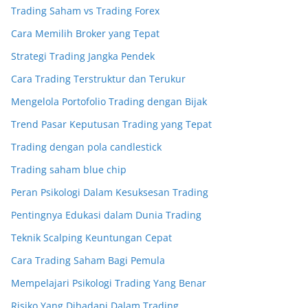
Trading Saham vs Trading Forex
Cara Memilih Broker yang Tepat
Strategi Trading Jangka Pendek
Cara Trading Terstruktur dan Terukur
Mengelola Portofolio Trading dengan Bijak
Trend Pasar Keputusan Trading yang Tepat
Trading dengan pola candlestick
Trading saham blue chip
Peran Psikologi Dalam Kesuksesan Trading
Pentingnya Edukasi dalam Dunia Trading
Teknik Scalping Keuntungan Cepat
Cara Trading Saham Bagi Pemula
Mempelajari Psikologi Trading Yang Benar
Risiko Yang Dihadapi Dalam Trading