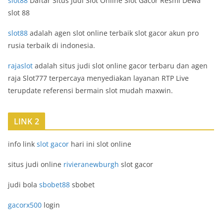
slot88
Daftar Situs Judi Slot Online Slot Gacor Resmi Dewa
slot 88
slot88
adalah agen slot online terbaik slot gacor akun pro
rusia terbaik di indonesia.
rajaslot
adalah situs judi slot online gacor terbaru dan agen
raja Slot777 terpercaya menyediakan layanan RTP Live
terupdate referensi bermain slot mudah maxwin.
LINK 2
info link
slot gacor
hari ini slot online
situs judi online
rivieranewburgh
slot gacor
judi bola
sbobet88
sbobet
gacorx500
login