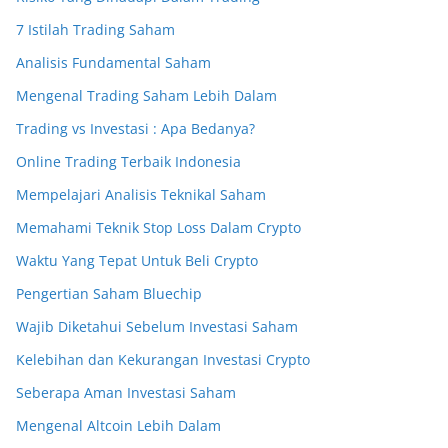
7 Istilah Trading Saham
Analisis Fundamental Saham
Mengenal Trading Saham Lebih Dalam
Trading vs Investasi : Apa Bedanya?
Online Trading Terbaik Indonesia
Mempelajari Analisis Teknikal Saham
Memahami Teknik Stop Loss Dalam Crypto
Waktu Yang Tepat Untuk Beli Crypto
Pengertian Saham Bluechip
Wajib Diketahui Sebelum Investasi Saham
Kelebihan dan Kekurangan Investasi Crypto
Seberapa Aman Investasi Saham
Mengenal Altcoin Lebih Dalam