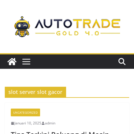
Skip
to
content
slot server slot gacor
UNCATEGORIZED
Januari 10, 2025
admin