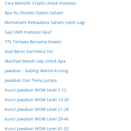
Cara Memilih Crypto Untuk Investasi
Apa Itu Dividen Dalam Saham
Memahami Reksadana Saham Lebih Lagi
Gaji UMR Investasi Apa?
TTS Tertawa Bersama Kawan
Asal Beras Darimana Ya?
Manfaat Mandi Uap Untuk Apa
Jawaban : Gading Warna Kuning
Jawaban Dari Temu Jumpa
Kunci Jawaban WOW Level 1-12
Kunci Jawaban WOW Level 13-20
Kunci Jawaban WOW Level 21-28
Kunci Jawaban WOW Level 29-40
Kunci Jawaban WOW Level 41-52