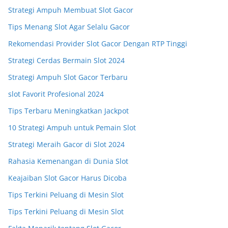
Strategi Ampuh Membuat Slot Gacor
Tips Menang Slot Agar Selalu Gacor
Rekomendasi Provider Slot Gacor Dengan RTP Tinggi
Strategi Cerdas Bermain Slot 2024
Strategi Ampuh Slot Gacor Terbaru
slot Favorit Profesional 2024
Tips Terbaru Meningkatkan Jackpot
10 Strategi Ampuh untuk Pemain Slot
Strategi Meraih Gacor di Slot 2024
Rahasia Kemenangan di Dunia Slot
Keajaiban Slot Gacor Harus Dicoba
Tips Terkini Peluang di Mesin Slot
Tips Terkini Peluang di Mesin Slot