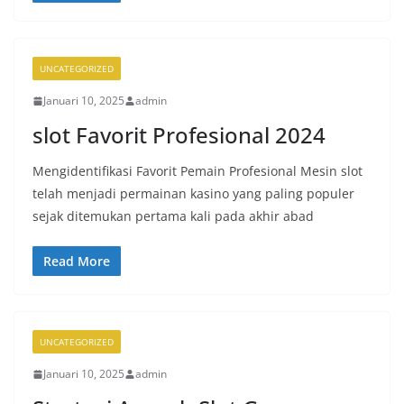
UNCATEGORIZED
Januari 10, 2025
admin
slot Favorit Profesional 2024
Mengidentifikasi Favorit Pemain Profesional Mesin slot
telah menjadi permainan kasino yang paling populer
sejak ditemukan pertama kali pada akhir abad
Read More
UNCATEGORIZED
Januari 10, 2025
admin