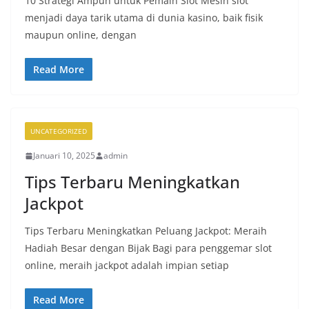
10 Strategi Ampuh untuk Pemain Slot Mesin slot
menjadi daya tarik utama di dunia kasino, baik fisik
maupun online, dengan
Read More
UNCATEGORIZED
Januari 10, 2025
admin
Tips Terbaru Meningkatkan
Jackpot
Tips Terbaru Meningkatkan Peluang Jackpot: Meraih
Hadiah Besar dengan Bijak Bagi para penggemar slot
online, meraih jackpot adalah impian setiap
Read More