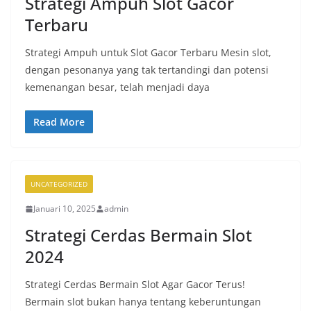
Strategi Ampuh Slot Gacor
Terbaru
Strategi Ampuh untuk Slot Gacor Terbaru Mesin slot,
dengan pesonanya yang tak tertandingi dan potensi
kemenangan besar, telah menjadi daya
Read More
UNCATEGORIZED
Januari 10, 2025
admin
Strategi Cerdas Bermain Slot
2024
Strategi Cerdas Bermain Slot Agar Gacor Terus!
Bermain slot bukan hanya tentang keberuntungan