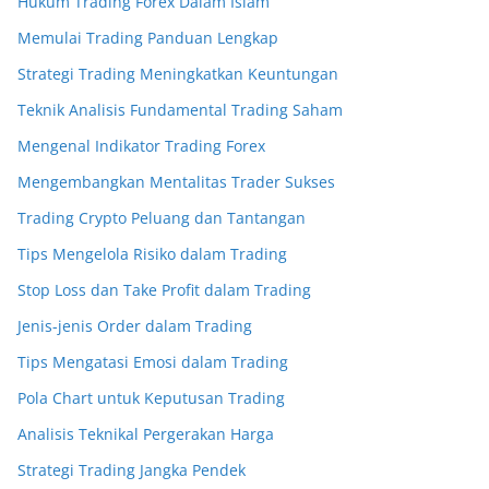
Hukum Trading Forex Dalam Islam
Memulai Trading Panduan Lengkap
Strategi Trading Meningkatkan Keuntungan
Teknik Analisis Fundamental Trading Saham
Mengenal Indikator Trading Forex
Mengembangkan Mentalitas Trader Sukses
Trading Crypto Peluang dan Tantangan
Tips Mengelola Risiko dalam Trading
Stop Loss dan Take Profit dalam Trading
Jenis-jenis Order dalam Trading
Tips Mengatasi Emosi dalam Trading
Pola Chart untuk Keputusan Trading
Analisis Teknikal Pergerakan Harga
Strategi Trading Jangka Pendek