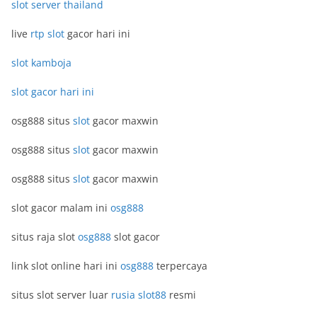
slot server thailand
live
rtp slot
gacor hari ini
slot kamboja
slot gacor hari ini
osg888 situs
slot
gacor maxwin
osg888 situs
slot
gacor maxwin
osg888 situs
slot
gacor maxwin
slot gacor malam ini
osg888
situs raja slot
osg888
slot gacor
link slot online hari ini
osg888
terpercaya
situs slot server luar
rusia slot88
resmi