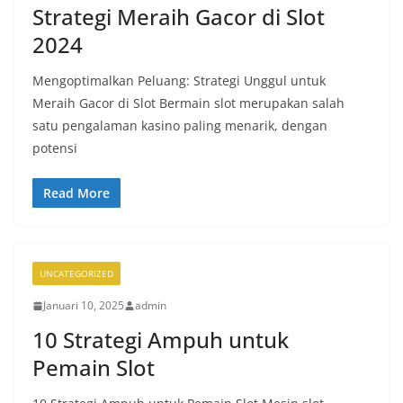
Strategi Meraih Gacor di Slot
2024
Mengoptimalkan Peluang: Strategi Unggul untuk
Meraih Gacor di Slot Bermain slot merupakan salah
satu pengalaman kasino paling menarik, dengan
potensi
Read More
UNCATEGORIZED
Januari 10, 2025
admin
10 Strategi Ampuh untuk
Pemain Slot