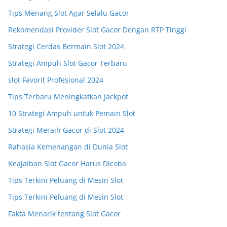
Tips Menang Slot Agar Selalu Gacor
Rekomendasi Provider Slot Gacor Dengan RTP Tinggi
Strategi Cerdas Bermain Slot 2024
Strategi Ampuh Slot Gacor Terbaru
slot Favorit Profesional 2024
Tips Terbaru Meningkatkan Jackpot
10 Strategi Ampuh untuk Pemain Slot
Strategi Meraih Gacor di Slot 2024
Rahasia Kemenangan di Dunia Slot
Keajaiban Slot Gacor Harus Dicoba
Tips Terkini Peluang di Mesin Slot
Tips Terkini Peluang di Mesin Slot
Fakta Menarik tentang Slot Gacor