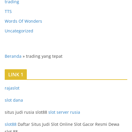
trading
TTS
Words Of Wonders
Uncategorized
Beranda
»
trading yang tepat
LINK 1
rajaslot
slot dana
situs judi rusia slot88
slot server rusia
slot88
Daftar Situs Judi Slot Online Slot Gacor Resmi Dewa
slot 88