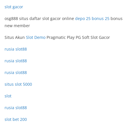
slot gacor
osg888 situs daftar slot gacor online
depo 25 bonus 25
bonus
new member
Situs Akun
Slot Demo
Pragmatic Play PG Soft Slot Gacor
rusia slot88
rusia slot88
rusia slot88
situs slot 5000
slot
rusia slot88
slot bet 200