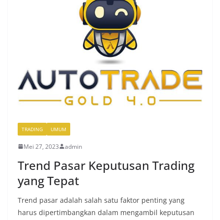
TRADING
UMUM
Mei 27, 2023
admin
Trend Pasar Keputusan Trading
yang Tepat
Trend pasar adalah salah satu faktor penting yang
harus dipertimbangkan dalam mengambil keputusan