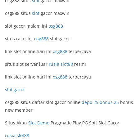
osg888 situs
slot
gacor maxwin
osg888 situs
slot
gacor maxwin
slot gacor malam ini
osg888
situs raja slot
osg888
slot gacor
link slot online hari ini
osg888
terpercaya
situs slot server luar
rusia slot88
resmi
link slot online hari ini
osg888
terpercaya
slot gacor
osg888 situs daftar slot gacor online
depo 25 bonus 25
bonus
new member
Situs Akun
Slot Demo
Pragmatic Play PG Soft Slot Gacor
rusia slot88